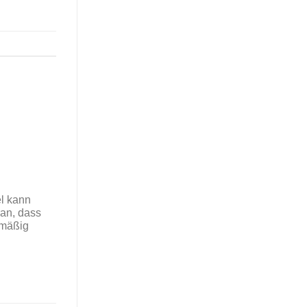
el kann
ran, dass
lmäßig